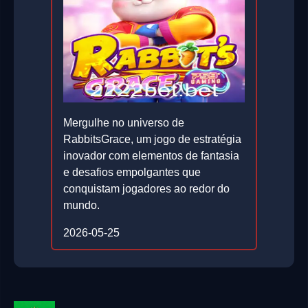
Mergulhe no universo de
RabbitsGrace, um jogo de estratégia
inovador com elementos de fantasia
e desafios empolgantes que
conquistam jogadores ao redor do
mundo.
2026-05-25