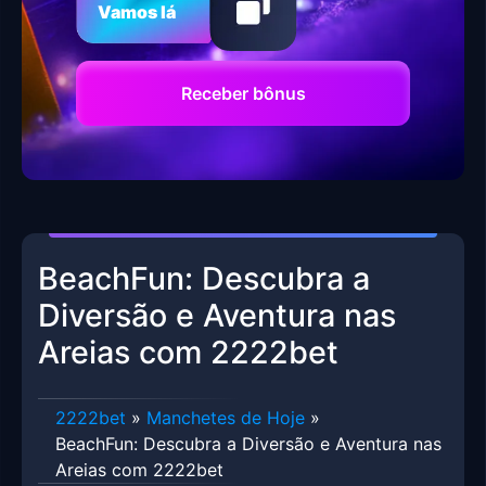
Vamos lá
Receber bônus
BeachFun: Descubra a
Diversão e Aventura nas
Areias com 2222bet
2222bet
»
Manchetes de Hoje
»
BeachFun: Descubra a Diversão e Aventura nas
Areias com 2222bet