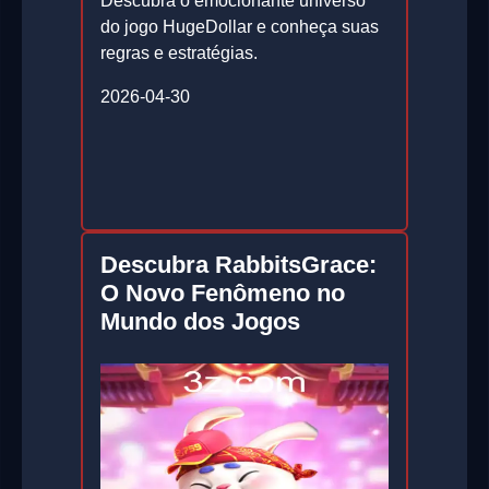
Descubra o emocionante universo
do jogo HugeDollar e conheça suas
regras e estratégias.
2026-04-30
Descubra RabbitsGrace:
O Novo Fenômeno no
Mundo dos Jogos