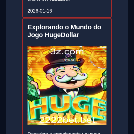
2026-01-16
Explorando o Mundo do
Jogo HugeDollar