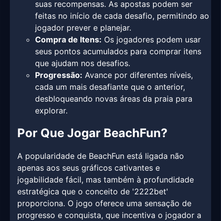
suas recompensas. As apostas podem ser
feitas no início de cada desafio, permitindo ao
jogador prever e planejar.
Compra de Itens:
Os jogadores podem usar
seus pontos acumulados para comprar itens
que ajudam nos desafios.
Progressão:
Avance por diferentes níveis,
cada um mais desafiante que o anterior,
desbloqueando novas áreas da praia para
explorar.
Por Que Jogar BeachFun?
A popularidade de BeachFun está ligada não
apenas aos seus gráficos cativantes e
jogabilidade fácil, mas também à profundidade
estratégica que o conceito de '2222bet'
proporciona. O jogo oferece uma sensação de
progresso e conquista, que incentiva o jogador a