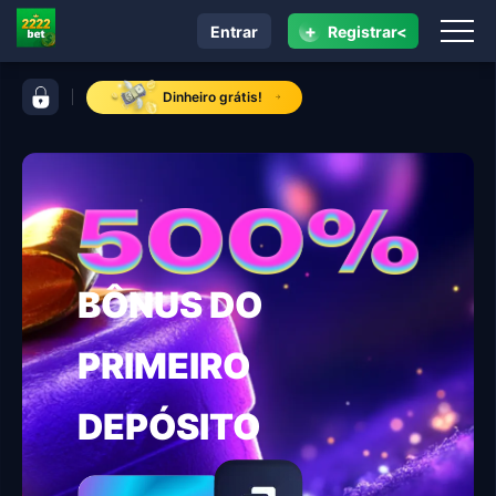
+
Entrar
Registrar<
navegação 2222bet
barra de controle 2222bet
Dinheiro grátis!
BÔNUS DO
PRIMEIRO
DEPÓSITO