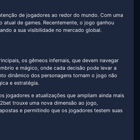
a atenção de jogadores ao redor do mundo. Com uma
rio atual de games. Recentemente, o jogo ganhou
ando a sua visibilidade no mercado global.
rincipais, os gêmeos infernais, que devem navegar
ombrio e mágico, onde cada decisão pode levar a
ento dinâmico dos personagens tornam o jogo não
ca e estratégia.
os jogadores e atualizações que ampliam ainda mais
22bet trouxe uma nova dimensão ao jogo,
apostas e permitindo que os jogadores testem suas