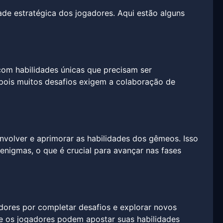
ade estratégica dos jogadores. Aqui estão alguns
com habilidades únicas que precisam ser
 pois muitos desafios exigem a colaboração de
volver e aprimorar as habilidades dos gêmeos. Isso
enigmas, o que é crucial para avançar nas fases
dores por completar desafios e explorar novos
 os jogadores podem apostar suas habilidades