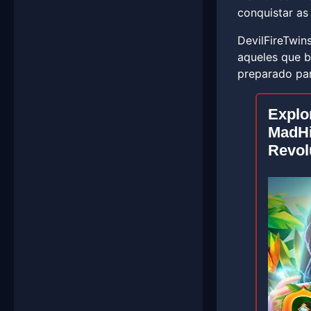
conquistar as
DevilFireTwin
aqueles que b
preparado par
Explo
MadHi
Revol