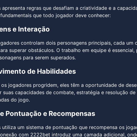
s apresenta regras que desafiam a criatividade e a capacid
 fundamentais que todo jogador deve conhecer:
ns e Interação
ogadores controlam dois personagens principais, cada um 
ra superar obstáculos. O trabalho em equipe é essencial,
sonagens para serem superados.
imento de Habilidades
os jogadores progridem, eles têm a oportunidade de desen
ar suas capacidades de combate, estratégia e resolução de 
das do jogo.
de Pontuação e Recompensas
s utiliza um sistema de pontuação que recompensa os joga
conexão com 2222bet introduz uma camada adicional, onde