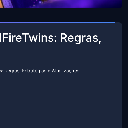
FireTwins: Regras,
: Regras, Estratégias e Atualizações