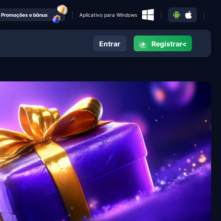
Promoções e bônus
Aplicativo para Windows
+
Entrar
Registrar<