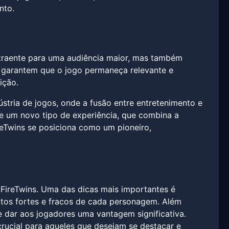
nto.
traente para uma audiência maior, mas também
s garantem que o jogo permaneça relevante e
ição.
tria de jogos, onde a fusão entre entretenimento e
e um novo tipo de experiência, que combina a
eTwins se posiciona como um pioneiro,
lFireTwins. Uma das dicas mais importantes é
tos fortes e fracos de cada personagem. Além
e dar aos jogadores uma vantagem significativa.
rucial para aqueles que desejam se destacar e