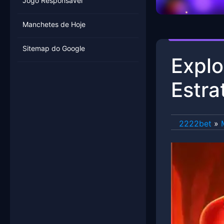
Jogo Responsável
Manchetes de Hoje
Sitemap do Google
Explo
Estra
2222bet
»