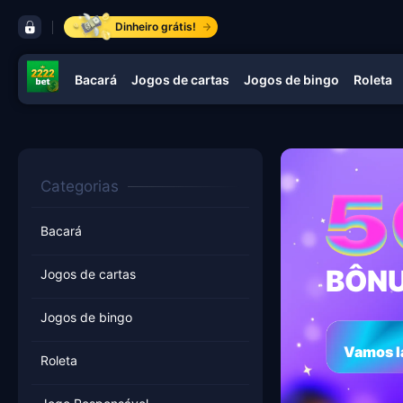
barra de controle 2222bet
Dinheiro grátis!
Bacará
Jogos de cartas
Jogos de bingo
Roleta
navegação 2222bet
Categorias
Bacará
BÔNU
Jogos de cartas
Jogos de bingo
Vamos l
Roleta