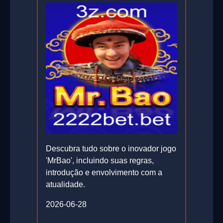
Descubra tudo sobre o inovador jogo
'MrBao', incluindo suas regras,
introdução e envolvimento com a
atualidade.
2026-06-28