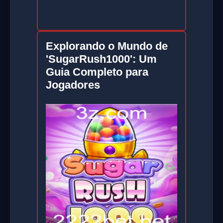
Explorando o Mundo de
'SugarRush1000': Um
Guia Completo para
Jogadores