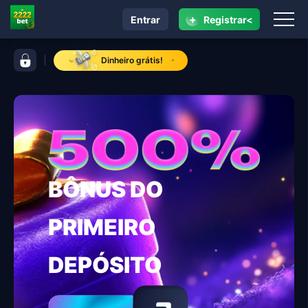
+
Entrar
Registrar<
navegação 2222bet
barra de controle 2222bet
Dinheiro grátis!
BÔNUS DO
PRIMEIRO
DEPÓSITO