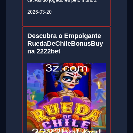
cativando jogadores pelo mundo.
2026-03-20
Descubra o Empolgante
RuedaDeChileBonusBuy
na 2222bet