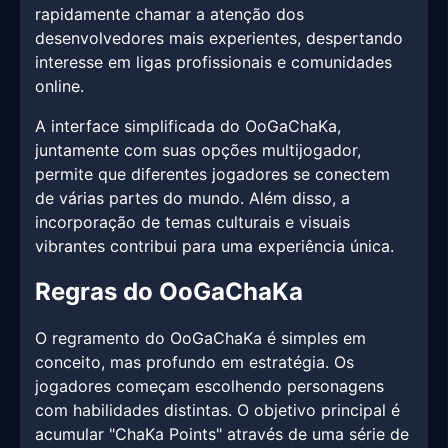
rapidamente chamar a atenção dos
desenvolvedores mais experientes, despertando
interesse em ligas profissionais e comunidades
online.
A interface simplificada do OoGaChaKa,
juntamente com suas opções multijogador,
permite que diferentes jogadores se conectem
de várias partes do mundo. Além disso, a
incorporação de temas culturais e visuais
vibrantes contribui para uma experiência única.
Regras do OoGaChaKa
O regramento do OoGaChaKa é simples em
conceito, mas profundo em estratégia. Os
jogadores começam escolhendo personagens
com habilidades distintas. O objetivo principal é
acumular "ChaKa Points" através de uma série de