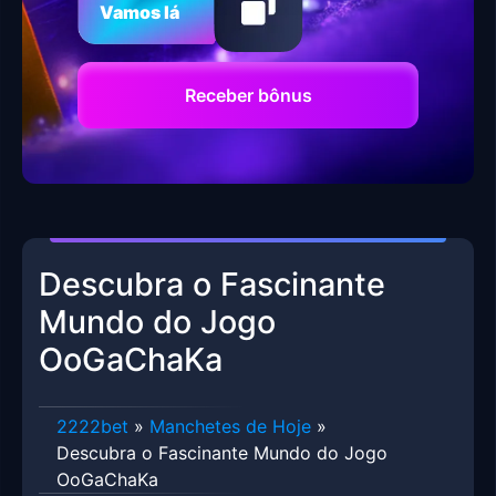
Vamos lá
Receber bônus
Descubra o Fascinante
Mundo do Jogo
OoGaChaKa
2222bet
»
Manchetes de Hoje
»
Descubra o Fascinante Mundo do Jogo
OoGaChaKa