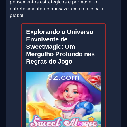
pensamentos estratégicos e promover o
entretenimento responsável em uma escala
global.
Explorando o Universo
Envolvente de
SweetMagic: Um
Mergulho Profundo nas
Regras do Jogo