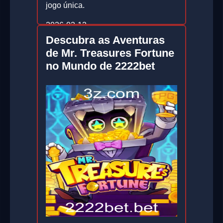
jogo única.
2026-02-12
Descubra as Aventuras
de Mr. Treasures Fortune
no Mundo de 2222bet