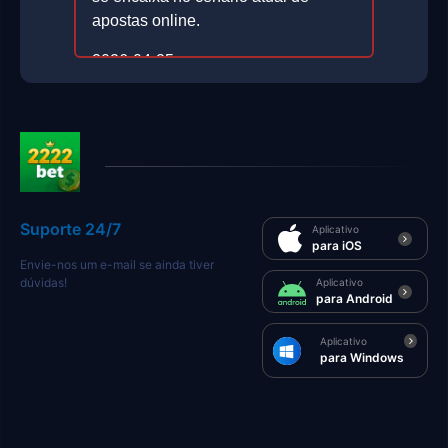
apostas online.
2026-04-25
Suporte 24/7
Aplicativo
para iOS
Envie-nos um e-mail se ainda tiver
dúvidas!
Aplicativo
para Android
Aplicativo
para Windows