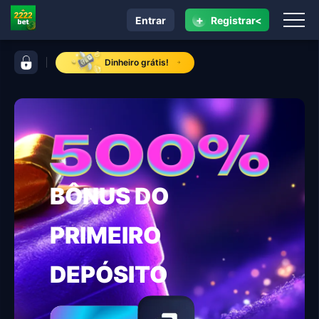
+
Entrar
Registrar<
navegação 2222bet
barra de controle 2222bet
Dinheiro grátis!
BÔNUS DO
PRIMEIRO
DEPÓSITO