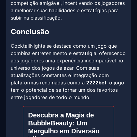
competição amigável, incentivando os jogadores
a melhorar suas habilidades e estratégias para
subir na classificação.
Conclusão
CocktailNights se destaca como um jogo que
combina entretenimento e estratégia, oferecendo
aos jogadores uma experiência incomparável no
universo dos jogos de azar. Com suas
atualizações constantes e integração com
plataformas renomadas como a
2222bet
, o jogo
tem o potencial de se tornar um dos favoritos
entre jogadores de todo o mundo.
Descubra a Magia de
BubbleBeauty: Um
Mergulho em Diversão