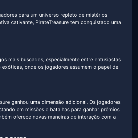
adores para um universo repleto de mistérios
tiva cativante, PirateTreasure tem conquistado uma
os mais buscados, especialmente entre entusiastas
as exóticas, onde os jogadores assumem o papel de
sure ganhou uma dimensão adicional. Os jogadores
ostando em missões e batalhas para ganhar prêmios
mbém oferece novas maneiras de interação com a