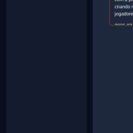
criando 
jogadore
2026-03