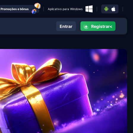
Promoções e bônus
Aplicativo para Windows
+
Entrar
Registrar<