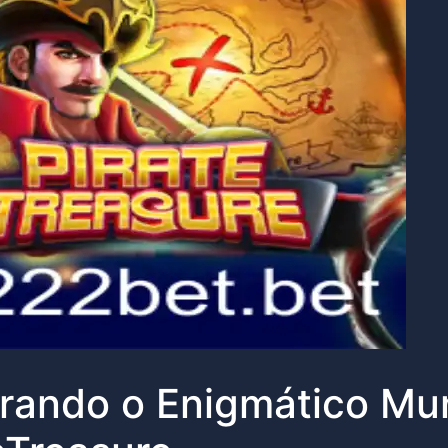
rando o Enigmático Mu