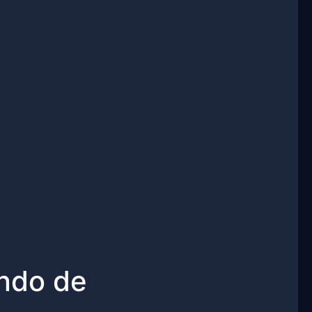
ndo de