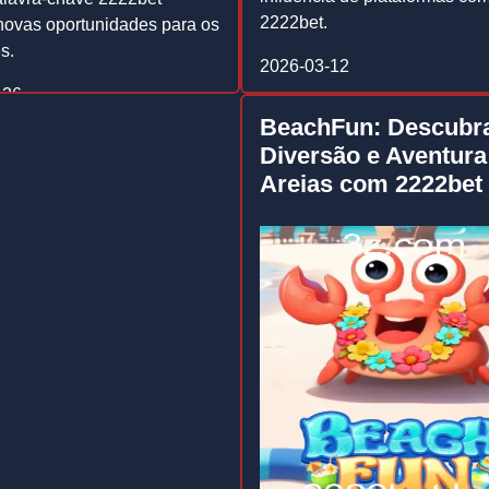
2222bet.
novas oportunidades para os
s.
2026-03-12
-26
BeachFun: Descubr
Diversão e Aventura
Areias com 2222bet