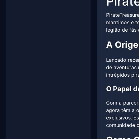
Pirat
PirateTreasur
marítimos e t
legião de fãs
A Orig
Lançado recen
de aventuras 
intrépidos pi
O Papel d
Com a parceri
agora têm a o
exclusivos. 
comunidade d