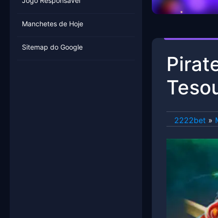
Jogo Responsável
Manchetes de Hoje
Sitemap do Google
Pirat
Teso
2222bet
»