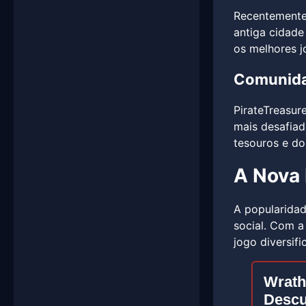
Recentemente,
antiga cidade
os melhores j
Comunidad
PirateTreasur
mais desafiad
tesouros e do
A Nova 
A popularidad
social. Com a
jogo diversifi
Wrath
Descu