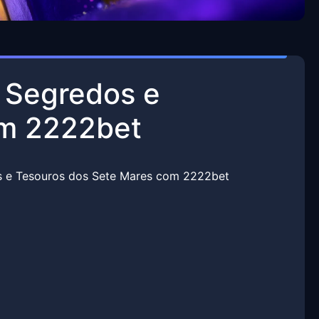
 Segredos e
om 2222bet
s e Tesouros dos Sete Mares com 2222bet