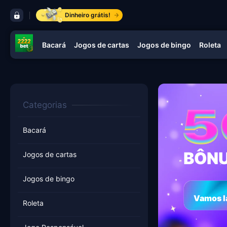
barra de controle 2222bet
Dinheiro grátis!
Bacará
Jogos de cartas
Jogos de bingo
Roleta
navegação 2222bet
Categorias
Bacará
BÔNU
Jogos de cartas
Jogos de bingo
Vamos l
Roleta