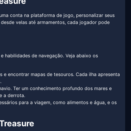
easure
 uma conta na plataforma de jogo, personalizar seus
, desde velas até armamentos, cada jogador pode
 e habilidades de navegação. Veja abaixo os
as e encontrar mapas de tesouros. Cada ilha apresenta
.
navio. Ter um conhecimento profundo dos mares e
e a derrota.
essários para a viagem, como alimentos e água, e os
eTreasure