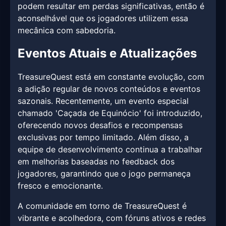
podem resultar em perdas significativas, então é
aconselhável que os jogadores utilizem essa
mecânica com sabedoria.
Eventos Atuais e Atualizações
TreasureQuest está em constante evolução, com
a adição regular de novos conteúdos e eventos
sazonais. Recentemente, um evento especial
chamado 'Caçada de Equinócio' foi introduzido,
oferecendo novos desafios e recompensas
exclusivas por tempo limitado. Além disso, a
equipe de desenvolvimento continua a trabalhar
em melhorias baseadas no feedback dos
jogadores, garantindo que o jogo permaneça
fresco e emocionante.
A comunidade em torno de TreasureQuest é
vibrante e acolhedora, com fóruns ativos e redes