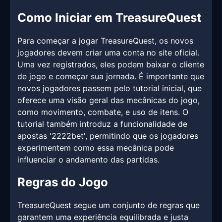
Como Iniciar em TreasureQuest
Para começar a jogar TreasureQuest, os novos
jogadores devem criar uma conta no site oficial.
Uma vez registrados, eles podem baixar o cliente
de jogo e começar sua jornada. É importante que
novos jogadores passem pelo tutorial inicial, que
oferece uma visão geral das mecânicas do jogo,
como movimento, combate, e uso de itens. O
tutorial também introduz a funcionalidade de
apostas '2222bet', permitindo que os jogadores
experimentem como essa mecânica pode
influenciar o andamento das partidas.
Regras do Jogo
TreasureQuest segue um conjunto de regras que
garantem uma experiência equilibrada e justa