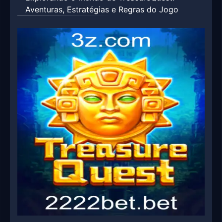
Aventuras, Estratégias e Regras do Jogo