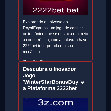
Explorando o universo do
RoyalExpress, um jogo de cassino
online único que se destaca em meio
à concorrência, com a palavra-chave
2222bet incorporada em sua
mecânica.
2026-07-06
Descubra o Inovador
Jogo
'WinterStarBonusBuy' e
a Plataforma 2222bet