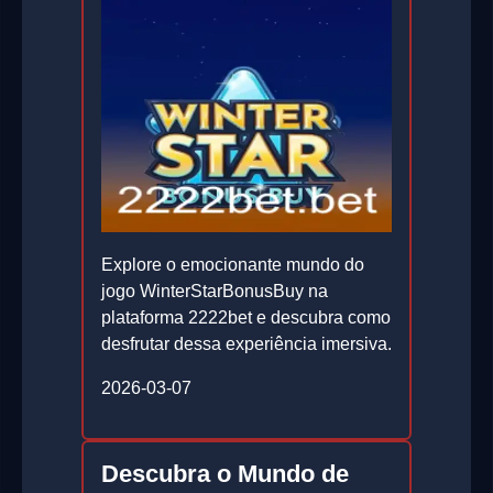
Explore o emocionante mundo do
jogo WinterStarBonusBuy na
plataforma 2222bet e descubra como
desfrutar dessa experiência imersiva.
2026-03-07
Descubra o Mundo de