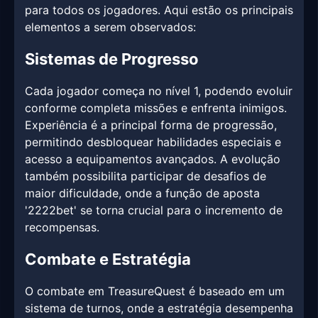
para todos os jogadores. Aqui estão os principais
elementos a serem observados:
Sistemas de Progresso
Cada jogador começa no nível 1, podendo evoluir
conforme completa missões e enfrenta inimigos.
Experiência é a principal forma de progressão,
permitindo desbloquear habilidades especiais e
acesso a equipamentos avançados. A evolução
também possibilita participar de desafios de
maior dificuldade, onde a função de aposta
'2222bet' se torna crucial para o incremento de
recompensas.
Combate e Estratégia
O combate em TreasureQuest é baseado em um
sistema de turnos, onde a estratégia desempenha