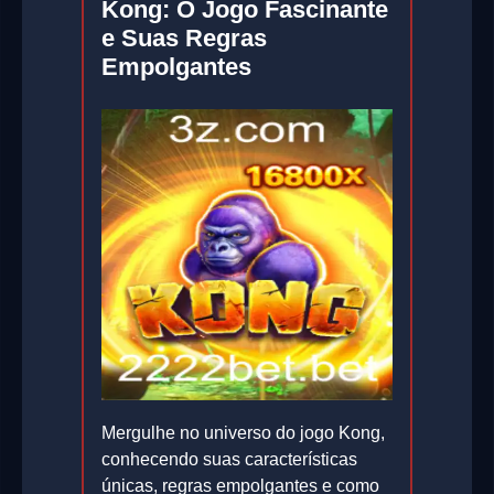
Kong: O Jogo Fascinante
e Suas Regras
Empolgantes
Mergulhe no universo do jogo Kong,
conhecendo suas características
únicas, regras empolgantes e como