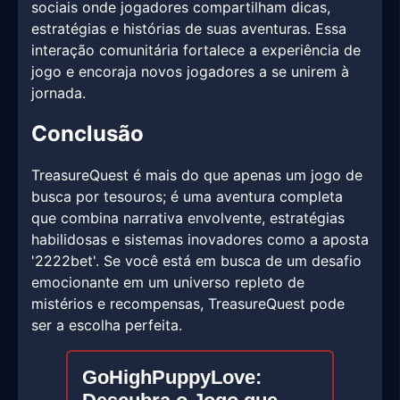
sociais onde jogadores compartilham dicas,
estratégias e histórias de suas aventuras. Essa
interação comunitária fortalece a experiência de
jogo e encoraja novos jogadores a se unirem à
jornada.
Conclusão
TreasureQuest é mais do que apenas um jogo de
busca por tesouros; é uma aventura completa
que combina narrativa envolvente, estratégias
habilidosas e sistemas inovadores como a aposta
'2222bet'. Se você está em busca de um desafio
emocionante em um universo repleto de
mistérios e recompensas, TreasureQuest pode
ser a escolha perfeita.
GoHighPuppyLove: