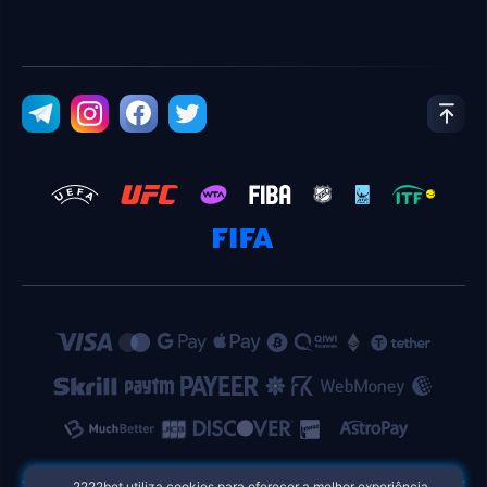
2222bet utiliza cookies para oferecer a melhor experiência